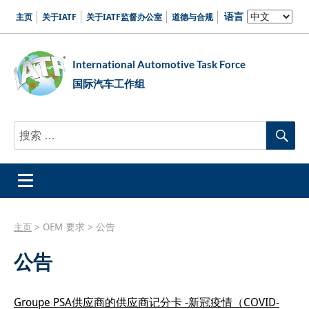
语言
主页
关于IATF
关于IATF监督办公室
道德与合规
International Automotive Task Force
国际汽车工作组
Search
Se
for:
>
OEM 要求
>
公告
主页
公告
Groupe PSA供应商的供应商记分卡 -新冠疫情（COVID-